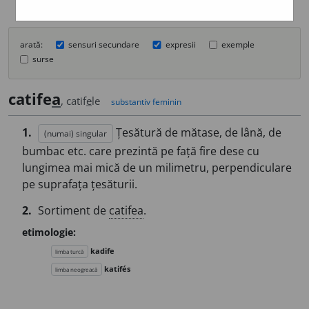
arată:
sensuri secundare
expresii
exemple
surse
catife
a
, catif
e
le
substantiv feminin
1.
Țesătură de mătase, de lână, de
(numai) singular
bumbac etc. care prezintă pe față fire dese cu
lungimea mai mică de un milimetru, perpendiculare
pe suprafața țesăturii.
2.
Sortiment de
catifea
.
etimologie:
kadife
limba turcă
katifés
limba neogreacă