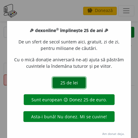
Donează
savings
®
®
🎉 dexonline
împlinește 25 de ani 🎉
caută
clear
search
De un sfert de secol suntem aici, gratuit, zi de zi,
opțiuni
pentru milioane de căutări.
Cu o mică donație aniversară ne-ați ajuta să păstrăm
cuvintele la îndemâna tuturor și pe viitor.
sinteza definițiilor (1)
definiții (18)
declinări
pronunție
(7)
volume_up
info
Aceste definiții sunt compilate de
echipa dexonline. Definițiile
originale se află pe fila
definiții
.
info
Puteți reordona filele pe pagina de
preferințe
.
Am donat deja.
ascunde