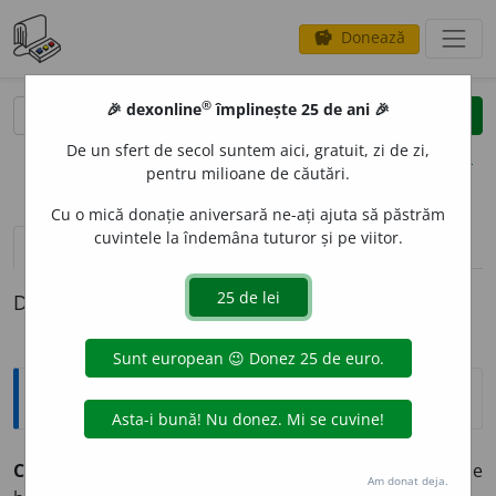
Donează
savings
®
®
🎉 dexonline
împlinește 25 de ani 🎉
caută
clear
search
De un sfert de secol suntem aici, gratuit, zi de zi,
opțiuni
pentru milioane de căutări.
Cu o mică donație aniversară ne-ați ajuta să păstrăm
cuvintele la îndemâna tuturor și pe viitor.
pronunție
(7)
volume_up
definiții (1)
Definiția cu ID-ul 546261:
Explicative DEX
CATIFE
A
,
catifele,
s. f.
Țesătură de mătase, de lînă sau de
Am donat deja.