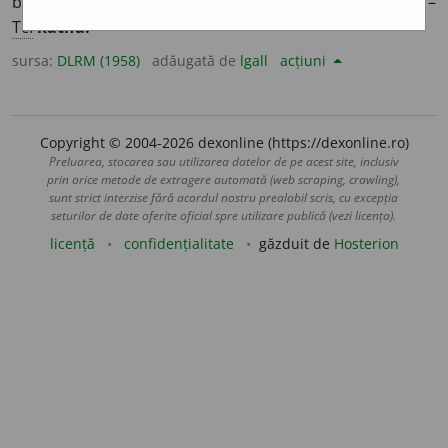
bumbac, cu dosul neted și cu fața păroasă, ca o blană. –
Tc.
katifa.
sursa:
DLRM (1958)
adăugată de
lgall
acțiuni
Copyright © 2004-2026 dexonline (https://dexonline.ro)
Preluarea, stocarea sau utilizarea datelor de pe acest site, inclusiv
prin orice metode de extragere automată (web scraping, crawling),
sunt strict interzise fără acordul nostru prealabil scris, cu excepția
seturilor de date oferite oficial spre utilizare publică (vezi licența).
licență
confidențialitate
găzduit de
Hosterion