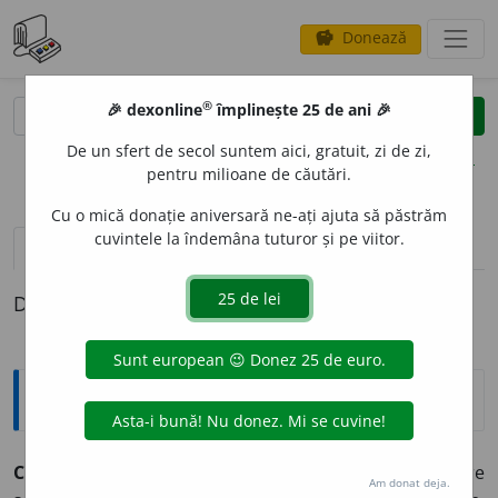
Donează
savings
®
®
🎉 dexonline
împlinește 25 de ani 🎉
caută
clear
search
De un sfert de secol suntem aici, gratuit, zi de zi,
opțiuni
pentru milioane de căutări.
Cu o mică donație aniversară ne-ați ajuta să păstrăm
cuvintele la îndemâna tuturor și pe viitor.
pronunție
(7)
volume_up
definiții (1)
Definiția cu ID-ul 326858:
Explicative DEX
CATIFE
A
~
e
le
f.
1) Stofă având fața acoperită cu fire
Am donat deja.