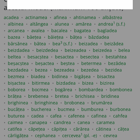
acestui model (maximum 100 afișate)
acadea
actinamea
afinea
ahtinamea
albăstrea
1
albinea
altângea
alunea
amărea
andrea
(s.f.)
arcanea
avalea
bacalea
bagatea
bagladea
bazea
băețea
băiețea
bățea
băzdadea
3
bârsănea
bâtea
bea
(s.f.)
beizadea
beizădea
beizdadea
beizdedea
beizeadea
beizedea
belea
beltea
besacștea
besactea
besectea
bestahtea
beșacștea
beșactea
beștea
betermea
bezădea
bezdadea
bezea
bezeadea
bezedea
bezidea
bezmea
biadea
bidinea
bigășea
bisactea
bișactea
bitirmea
bizdadea
bizea
bizirea
boborea
bocmea
bogărea
bombardea
bombonea
brățea
brebenea
bretea
brichisea
bridinea
brighinea
bringhinea
brobonea
brumărea
bucățea
bucherea
bucmea
bumburea
burbonea
buturea
cadea
cafea
cafenea
cafinea
cahfea
caimea
canapea
candrea
canea
caramea
catifea
căpețea
căpițea
cărărea
cătinea
cățea
1
cârligățea
cephanea
cercevea
(pl. -e)
cevrea