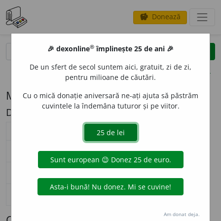
Donează
savings
®
®
🎉 dexonline
împlinește 25 de ani 🎉
caută
search
De un sfert de secol suntem aici, gratuit, zi de zi,
opțiuni
pentru milioane de căutări.
Modelul de flexiune F151 (măsea)
Cu o mică donație aniversară ne-ați ajuta să păstrăm
cuvintele la îndemâna tuturor și pe viitor.
Descriere: e'a/'e
substantiv feminin (
F151
)
nearticulat
articulat
Surse flexiune: DOR
singular
măse
a
măse
a
ua
nominativ-acuzativ
plural
măs
e
le
măs
e
lele
singular
măs
e
le
măs
e
lei
genitiv-dativ
plural
măs
e
le
măs
e
lelor
singular
—
vocativ
plural
—
Am donat deja.
Cuvinte care se flexionează conform