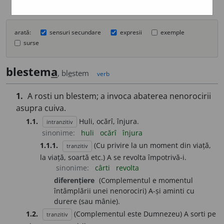
arată:
sensuri secundare
expresii
exemple
surse
blestem
a
, bl
e
stem
verb
1.
A rosti un blestem; a invoca abaterea nenorocirii
asupra cuiva.
1.1.
Huli, ocărî, înjura.
intranzitiv
sinonime:
huli
ocărî
înjura
1.1.1.
(Cu privire la un moment din viață,
tranzitiv
la viață, soartă etc.) A se revolta împotrivă-i.
sinonime:
cârti
revolta
diferențiere
(Complementul e momentul
întâmplării unei nenorociri) A-și aminti cu
durere (sau mânie).
1.2.
(Complementul este Dumnezeu) A sorti pe
tranzitiv