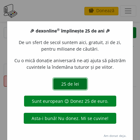
Donează
savings
®
®
🎉 dexonline
împlinește 25 de ani 🎉
caută
clear
search
De un sfert de secol suntem aici, gratuit, zi de zi,
opțiuni
pentru milioane de căutări.
Cu o mică donație aniversară ne-ați ajuta să păstrăm
cuvintele la îndemâna tuturor și pe viitor.
sinteza definițiilor (1)
definiții (26)
conjugări
pronunție
(4)
volume_up
info
Aceste definiții sunt compilate de
echipa dexonline. Definițiile
originale se află pe fila
definiții
.
info
Puteți reordona filele pe pagina de
preferințe
.
Am donat deja.
ascunde