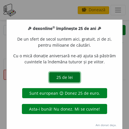
Donează
savings
®
®
🎉 dexonline
împlinește 25 de ani 🎉
caută
clear
search
De un sfert de secol suntem aici, gratuit, zi de zi,
opțiuni
pentru milioane de căutări.
Cu o mică donație aniversară ne-ați ajuta să păstrăm
cuvintele la îndemâna tuturor și pe viitor.
sinteza definițiilor (1)
definiții (29)
declinări
pronunție
(9)
volume_up
info
Aceste definiții sunt compilate de
echipa dexonline. Definițiile
originale se află pe fila
definiții
.
info
Puteți reordona filele pe pagina de
preferințe
.
Am donat deja.
ascunde