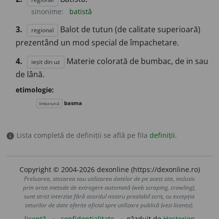
sinonime:
batistă
3.
Balot de tutun (de calitate superioară)
regional
prezentând un mod special de împachetare.
4.
Materie colorată de bumbac, de in sau
ieșit din uz
de lână.
etimologie:
basma
limba turcă
Lista completă de definiții se află pe fila
definiții
.
info
Copyright © 2004-2026 dexonline (https://dexonline.ro)
Preluarea, stocarea sau utilizarea datelor de pe acest site, inclusiv
prin orice metode de extragere automată (web scraping, crawling),
sunt strict interzise fără acordul nostru prealabil scris, cu excepția
seturilor de date oferite oficial spre utilizare publică (vezi licența).
licență
confidențialitate
găzduit de
Hosterion