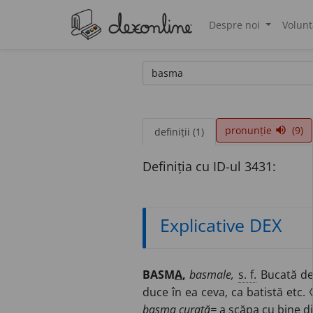
Despre noi
Volunt
®
pronunție
(9)
volume_up
definiții (1)
Definiția cu ID-ul 3431:
Explicative DEX
BASM
A
,
basmale,
s. f.
Bucată de 
duce în ea ceva, ca batistă etc.
basma curată=
a scăpa cu bine di