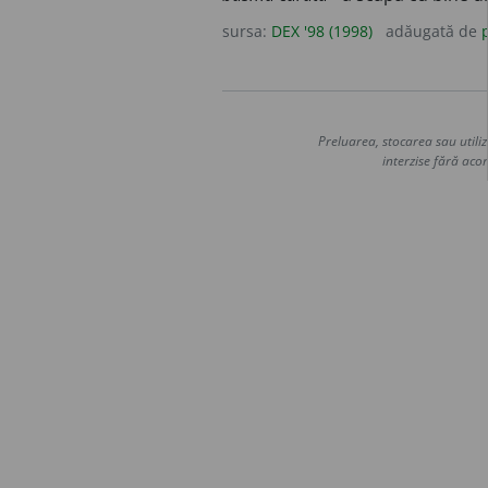
sursa:
DEX '98 (1998)
adăugată de
Preluarea, stocarea sau utiliz
interzise fără acor