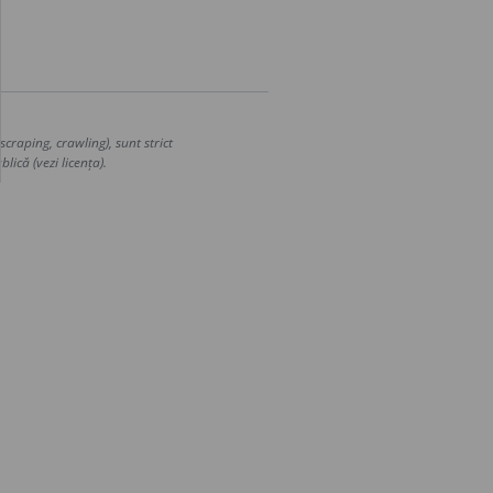
craping, crawling), sunt strict
lică (vezi licența).