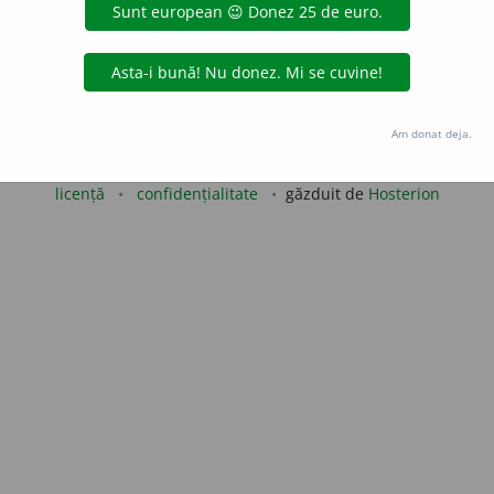
paula
acțiuni
Copyright © 2004-2026 dexonline (https://dexonline.ro)
Am donat deja.
area datelor de pe acest site, inclusiv prin orice metode de extragere automată (web s
dul nostru prealabil scris, cu excepția seturilor de date oferite oficial spre utilizare pub
licență
confidențialitate
găzduit de
Hosterion