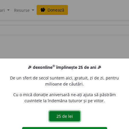
Donează
savings
ari
Resurse
®
🎉 dexonline
împlinește 25 de ani 🎉
De un sfert de secol suntem aici, gratuit, zi de zi, pentru
milioane de căutări.
Cu o mică donație aniversară ne-ați ajuta să păstrăm
cuvintele la îndemâna tuturor și pe viitor.
pânză sau de mătase (colorată), folosită de femei pentru a-
 ◊
Expr.
A scoate
(pe cineva)
basma curată=
a scoate (pe cine
ntr-o încurcătură. [
Var.
: (
înv.
)
băsm
a
s. f.
] – Din
tc.
basma.