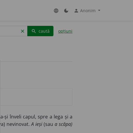
Anonim
language
dark_mode
person
caută
opțiuni
clear
search
și înveli capul, spre a lega și a
va) nevinovat.
A ieși
(sau
a scăpa)