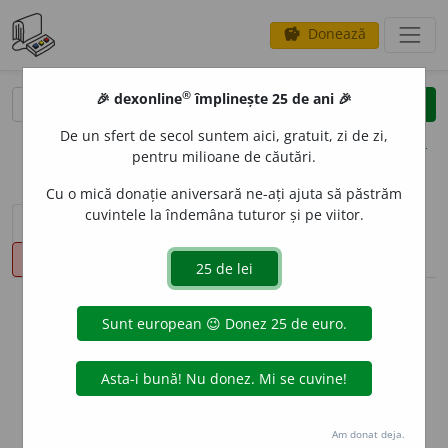
Donează
savings
®
®
🎉 dexonline
împlinește 25 de ani 🎉
caută
clear
search
De un sfert de secol suntem aici, gratuit, zi de zi,
opțiuni
pentru milioane de căutări.
Cu o mică donație aniversară ne-ați ajuta să păstrăm
cuvintele la îndemâna tuturor și pe viitor.
sinteza definițiilor (1)
definiții (20)
declinări
pronunție
(50)
volume_up
info
Aceste definiții sunt compilate de
echipa dexonline. Definițiile
originale se află pe fila
definiții
.
info
Puteți reordona filele pe pagina de
preferințe
.
Am donat deja.
ascunde