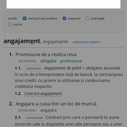
arată:
sensuri secundare
expresii
exemple
surse
angajam
e
nt
, angajam
e
nte
substantiv neutru
1.
Promisiune de a realiza ceva.
sinonime:
obligație
promisiune
1.1.
Angajament de plată
= obligație asumată
economie
în scris de o întreprindere față de bancă, la contractarea
unui credit, cu privire la utilizarea și rambursarea
creditului respectiv.
1.2.
Contract
-angajament
.
2.
Angajare a cuiva într-un loc de muncă.
sinonime:
angajare
2.1.
Contract prin care o persoană își pune
concretizat
serviciile sale la dispoziția unei alte persoane sau a unei