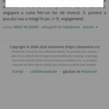
proprie inițiativă; promisiune solemnă. ◊ obligație
asumată în scris de o întreprindere față de bancă. 2.
angajare a cuiva într-un loc de muncă. 3. punere a
pucului sau a mingii în joc. (<
fr.
engagement
)
sursa:
MDN '00 (2000)
adăugată de
raduborza
acțiuni
Copyright © 2004-2026 dexonline (https://dexonline.ro)
Preluarea, stocarea sau utilizarea datelor de pe acest site, inclusiv
prin orice metode de extragere automată (web scraping, crawling),
sunt strict interzise fără acordul nostru prealabil scris, cu excepția
seturilor de date oferite oficial spre utilizare publică (vezi licența).
licență
confidențialitate
găzduit de
Hosterion