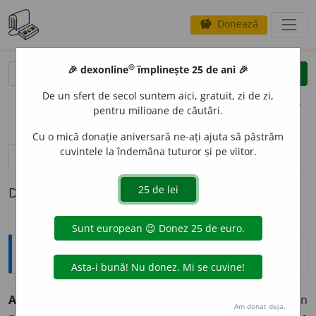
Donează
savings
®
®
🎉 dexonline
împlinește 25 de ani 🎉
caută
clear
search
De un sfert de secol suntem aici, gratuit, zi de zi,
opțiuni
pentru milioane de căutări.
Cu o mică donație aniversară ne-ați ajuta să păstrăm
cuvintele la îndemâna tuturor și pe viitor.
pronunție
(50)
volume_up
definiții (1)
Definiția cu ID-ul 448101:
Explicative DEX
ANGAJAM
E
NT
s. n.
1. obligație luată de cineva din
Am donat deja.