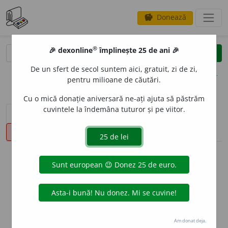
Donează
savings
®
®
🎉 dexonline
împlinește 25 de ani 🎉
caută
clear
search
De un sfert de secol suntem aici, gratuit, zi de zi,
opțiuni
pentru milioane de căutări.
Cu o mică donație aniversară ne-ați ajuta să păstrăm
cuvintele la îndemâna tuturor și pe viitor.
sinteza definițiilor (1)
definiții (16)
declinări
pronunție
(6)
volume_up
info
Aceste definiții sunt compilate de
echipa dexonline. Definițiile
originale se află pe fila
definiții
.
info
Puteți reordona filele pe pagina de
preferințe
.
Am donat deja.
ascunde