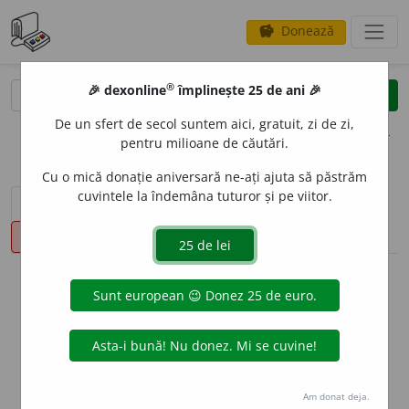
Donează
savings
®
®
🎉 dexonline
împlinește 25 de ani 🎉
caută
clear
search
De un sfert de secol suntem aici, gratuit, zi de zi,
opțiuni
pentru milioane de căutări.
Cu o mică donație aniversară ne-ați ajuta să păstrăm
cuvintele la îndemâna tuturor și pe viitor.
sinteza definițiilor (1)
definiții (18)
declinări
pronunție
(1)
volume_up
info
Aceste definiții sunt compilate de
echipa dexonline. Definițiile
originale se află pe fila
definiții
.
info
Puteți reordona filele pe pagina de
preferințe
.
Am donat deja.
ascunde