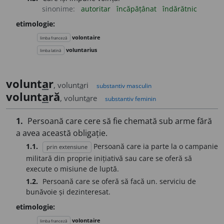
sinonime:
autoritar
încăpățânat
îndărătnic
etimologie:
volontaire
limba franceză
voluntarius
limba latină
volunt
a
r
, volunt
a
ri
substantiv masculin
volunt
a
ră
, volunt
a
re
substantiv feminin
1.
Persoană care cere să fie chemată sub arme fără
a avea această obligație.
1.1.
Persoană care ia parte la o campanie
prin extensiune
militară din proprie inițiativă sau care se oferă să
execute o misiune de luptă.
1.2.
Persoană care se oferă să facă un. serviciu de
bunăvoie și dezinteresat.
etimologie:
volontaire
limba franceză