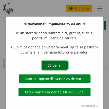
Donează
savings
®
®
🎉 dexonline
împlinește 25 de ani 🎉
caută
clear
search
De un sfert de secol suntem aici, gratuit, zi de zi,
opțiuni
pentru milioane de căutări.
Cu o mică donație aniversară ne-ați ajuta să păstrăm
cuvintele la îndemâna tuturor și pe viitor.
sinteza definițiilor (2)
definiții (35)
declinări
pronunție
(50)
volume_up
info
Aceste definiții sunt compilate de
echipa dexonline. Definițiile
originale se află pe fila
definiții
.
info
Puteți reordona filele pe pagina de
preferințe
.
Am donat deja.
ascunde