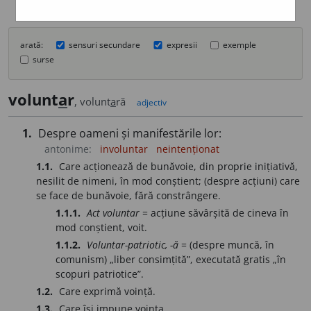
arată:
sensuri secundare
expresii
exemple
surse
volunt
a
r
, volunt
a
ră
adjectiv
1.
Despre oameni și manifestările lor:
antonime:
involuntar
neintenționat
1.1.
Care acționează de bunăvoie, din proprie inițiativă,
nesilit de nimeni, în mod conștient; (despre acțiuni) care
se face de bunăvoie, fără constrângere.
1.1.1.
Act voluntar
= acțiune săvârșită de cineva în
mod conștient, voit.
1.1.2.
Voluntar-patriotic, -ă
= (despre muncă, în
comunism) „liber consimțită”, executată gratis „în
scopuri patriotice”.
1.2.
Care exprimă voință.
1.3.
Care își impune voința.