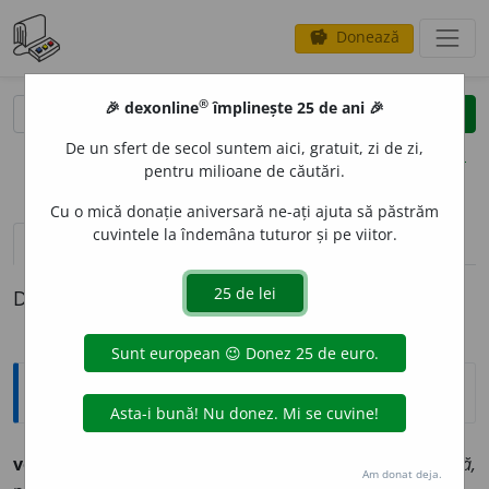
Donează
savings
®
®
🎉 dexonline
împlinește 25 de ani 🎉
caută
clear
search
De un sfert de secol suntem aici, gratuit, zi de zi,
opțiuni
pentru milioane de căutări.
Cu o mică donație aniversară ne-ați ajuta să păstrăm
cuvintele la îndemâna tuturor și pe viitor.
pronunție
(50)
volume_up
definiții (1)
Definiția cu ID-ul 718198:
Ortografice DOOM
volunt
a
r
adj.
m.
,
s. m.
,
pl.
volunt
a
ri;
adj.
f.
,
s. f.
volunt
a
ră,
Am donat deja.