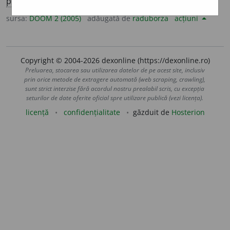
pl.
volunt
a
re
sursa:
DOOM 2 (2005)
adăugată de
raduborza
acțiuni
Copyright © 2004-2026 dexonline (https://dexonline.ro)
Preluarea, stocarea sau utilizarea datelor de pe acest site, inclusiv
prin orice metode de extragere automată (web scraping, crawling),
sunt strict interzise fără acordul nostru prealabil scris, cu excepția
seturilor de date oferite oficial spre utilizare publică (vezi licența).
licență
confidențialitate
găzduit de
Hosterion