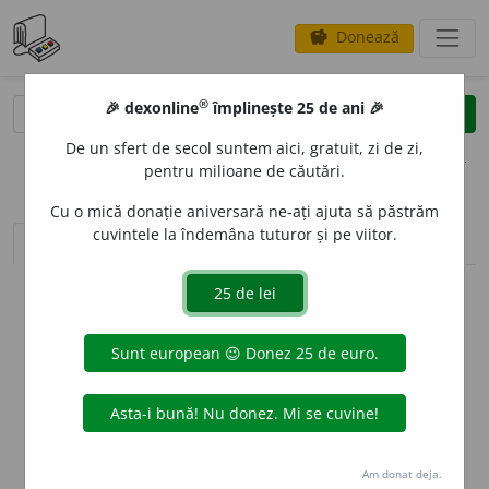
Donează
savings
®
®
🎉 dexonline
împlinește 25 de ani 🎉
caută
clear
search
De un sfert de secol suntem aici, gratuit, zi de zi,
opțiuni
pentru milioane de căutări.
Cu o mică donație aniversară ne-ați ajuta să păstrăm
cuvintele la îndemâna tuturor și pe viitor.
sinteza definițiilor (1)
definiții (14)
declinări
info
Aceste definiții sunt compilate de
echipa dexonline. Definițiile
originale se află pe fila
definiții
.
info
Puteți reordona filele pe pagina de
preferințe
.
ascunde
Am donat deja.