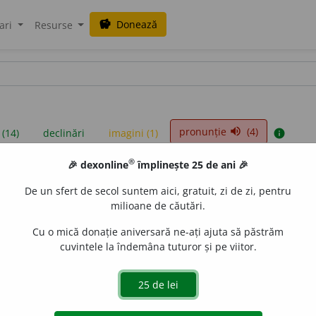
Donează
savings
ari
Resurse
pronunție
(4)
volume_up
 (14)
declinări
imagini (1)
info
®
🎉 dexonline
împlinește 25 de ani 🎉
iniții sunt compilate de echipa dexonline. Definițiile originale se af
De un sfert de secol suntem aici, gratuit, zi de zi, pentru
 Puteți reordona filele pe pagina de
preferințe
.
milioane de căutări.
Cu o mică donație aniversară ne-ați ajuta să păstrăm
cuvintele la îndemâna tuturor și pe viitor.
presii
exemple
surse
jectiv