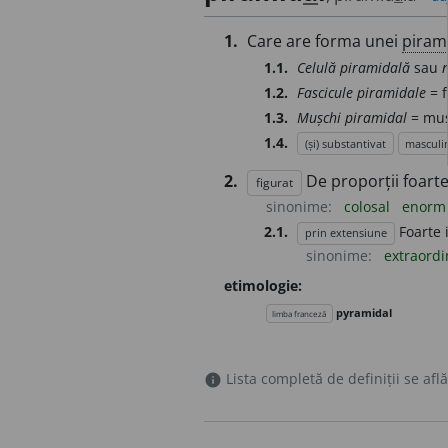
1.
Care are forma unei
piram
1.1.
Celulă piramidală
sau
1.2.
Fascicule piramidale
= f
1.3.
Mușchi piramidal
= muș
1.4.
(și) substantivat
masculi
2.
De proporții foarte
figurat
sinonime:
colosal
enor
2.1.
Foarte 
prin extensiune
sinonime:
extraord
etimologie:
pyramidal
limba franceză
Lista completă de definiții se află
info