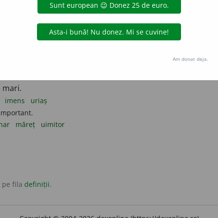
ide
, ca o piramidă.
neuron piramidal
= celulă nervoasă a substanței cenușii din creier.
ascicule nervoase ale măduvei spinării.
chi al abdomenului.
Am donat deja.
Os piramidal
= unul dintre oasele mici care formează carpul.
n
 mari.
m
imens
uriaș
important.
inar
măreț
uimitor
 pe fila
definiții
.