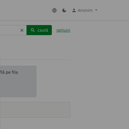
Anonim
language
dark_mode
person
caută
opțiuni
clear
search
lă pe fila