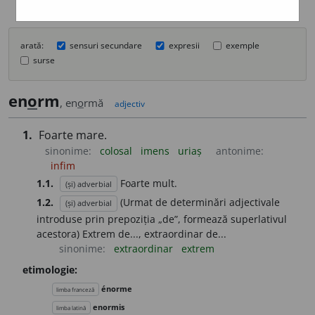
arată:
sensuri secundare
expresii
exemple
surse
en
o
rm
, en
o
rmă
adjectiv
1.
Foarte mare.
sinonime:
colosal
imens
uriaș
antonime:
infim
1.1.
Foarte mult.
(și) adverbial
1.2.
(Urmat de determinări adjectivale
(și) adverbial
introduse prin prepoziția „de”, formează superlativul
acestora) Extrem de..., extraordinar de...
sinonime:
extraordinar
extrem
etimologie:
énorme
limba franceză
enormis
limba latină