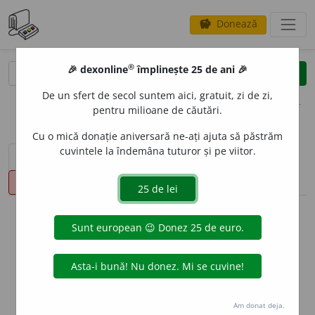
Donează
savings
®
®
🎉 dexonline
împlinește 25 de ani 🎉
caută
clear
search
De un sfert de secol suntem aici, gratuit, zi de zi,
opțiuni
pentru milioane de căutări.
Cu o mică donație aniversară ne-ați ajuta să păstrăm
cuvintele la îndemâna tuturor și pe viitor.
sinteza definițiilor (1)
definiții (18)
declinări
pronunție
(50)
volume_up
info
Aceste definiții sunt compilate de
echipa dexonline. Definițiile
originale se află pe fila
definiții
.
info
Puteți reordona filele pe pagina de
preferințe
.
Am donat deja.
ascunde