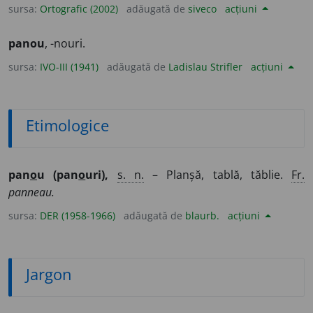
sursa:
Ortografic (2002)
adăugată de
siveco
acțiuni
panou
, -nouri.
sursa:
IVO-III (1941)
adăugată de
Ladislau Strifler
acțiuni
Etimologice
pan
o
u (pan
o
uri),
s. n.
– Planșă, tablă, tăblie.
Fr.
panneau.
sursa:
DER (1958-1966)
adăugată de
blaurb.
acțiuni
Jargon