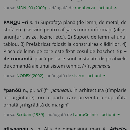
sursa:
MDN '00 (2000)
adăugată de
raduborza
acțiuni
PAN
O
U ~ri
n.
1) Suprafață plană (de lemn, de metal, de
stofă etc.) servind pentru afișarea unor informații (afișe,
anunțuri, avize, lozinci etc.). 2) Suport de lemn al unui
tablou. 3) Prefabricat folosit la construirea clădirilor. 4)
Placă de lemn pe care este fixat coșul de baschet. 5):
~
de comandă
placă pe care sunt instalate dispozitivele
de comandă ale unui sistem tehnic. /<fr.
panneau
sursa:
NODEX (2002)
adăugată de
siveco
acțiuni
*panóŭ
n., pl.
urĭ
(fr.
panneau
). În arhitectură (tîmplărie
orĭ argintărie), orĭ-ce parte care prezentă o suprafață
ornată și îngrădită de marginĭ.
sursa:
Scriban (1939)
adăugată de
LauraGellner
acțiuni
af
i
ș-pan
o
u
s.
n.
Afiș de dimensiuni mari ◊
„
Afișele-