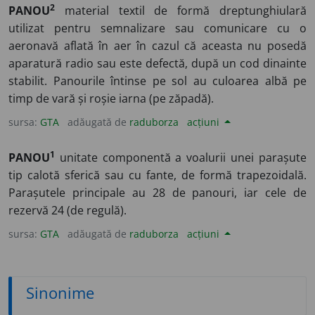
2
PANOU
material textil de formă dreptunghiulară
utilizat pentru semnalizare sau comunicare cu o
aeronavă aflată în aer în cazul că aceasta nu posedă
aparatură radio sau este defectă, după un cod dinainte
stabilit. Panourile întinse pe sol au culoarea albă pe
timp de vară și roșie iarna (pe zăpadă).
sursa:
GTA
adăugată de
raduborza
acțiuni
1
PANOU
unitate componentă a voalurii unei parașute
tip calotă sferică sau cu fante, de formă trapezoidală.
Parașutele principale au 28 de panouri, iar cele de
rezervă 24 (de regulă).
sursa:
GTA
adăugată de
raduborza
acțiuni
Sinonime