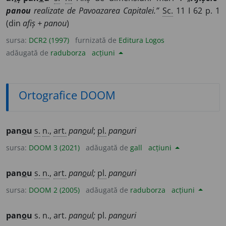
panou
realizate de Pavoazarea Capitalei.”
Sc.
11 I 62 p. 1
(din
afiș + panou
)
sursa:
DCR2 (1997)
furnizată de
Editura Logos
adăugată de
raduborza
acțiuni
Ortografice DOOM
pan
o
u
s.
n.
,
art.
pan
o
ul
;
pl.
pan
o
uri
sursa:
DOOM 3 (2021)
adăugată de
gall
acțiuni
pan
o
u
s. n.
,
art.
pan
o
ul;
pl.
pan
o
uri
sursa:
DOOM 2 (2005)
adăugată de
raduborza
acțiuni
pan
o
u
s. n., art.
pan
o
ul;
pl.
pan
o
uri