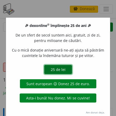
Donează
savings
®
®
🎉 dexonline
împlinește 25 de ani 🎉
caută
clear
search
De un sfert de secol suntem aici, gratuit, zi de zi,
opțiuni
pentru milioane de căutări.
Cu o mică donație aniversară ne-ați ajuta să păstrăm
cuvintele la îndemâna tuturor și pe viitor.
sinteza definițiilor (1)
definiții (18)
declinări
pronunție
(40)
volume_up
info
18 definiții pentru
panou
explicative DEX
(9)
ortografice DOOM
(4)
etimologice
(1)
jargon
(2)
sinonime
(2)
Explicative DEX
Am donat deja.