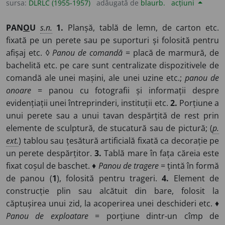
așezată perpendicular pe terenul de joc cu ajutorul
sursa:
DLRLC (1955-1957)
adăugată de
blaurb.
acțiuni
unor suporți și pe care e fixat coșul la jocul de baschet.
◊
Panou de tragere
(sau
de tir)
= pînză întinsă pe un cadru
PAN
O
U
s.n.
1.
Planșă, tablă de lemn, de carton etc.
de lemn, pe care sînt trasate cercuri concentrice,
fixată pe un perete sau pe suporturi și folosită pentru
servind ca țintă la exercițiile de tragere.
4.
Piesă de
afișaj etc. ◊
Panou de comandă
= placă de marmură, de
lemn, de metal, de piatră etc. care are grosimea mică în
bachelită etc. pe care sunt centralizate dispozitivele de
raport cu celelalte dimensiuni, folosită la căptușirea
comandă ale unei mașini, ale unei uzine etc.;
panou de
unor elemente de construcție, la susținerea unor
onoare
= panou cu fotografii și informații despre
aparate, a unor inscripții etc. ♦ Element de construcție
evidențiații unei întreprinderi, instituții etc.
2.
Porțiune a
în formă de perete relativ subțire și care este asamblat
unui perete sau a unui tavan despărțită de rest prin
de obicei cu alte elemente asemănătoare, pentru a
elemente de sculptură, de stucatură sau de pictură; (
p.
forma o piesă, un dispozitiv, o construcție sau un
ext.
) tablou sau țesătură artificială fixată ca decorație pe
sistem tehnic.
un perete despărțitor.
3.
Tablă mare în fața căreia este
fixat coșul de baschet. ♦
Panou de tragere
= țintă în formă
de panou (
1
), folosită pentru trageri.
4.
Element de
construcție plin sau alcătuit din bare, folosit la
căptușirea unui zid, la acoperirea unei deschideri etc. ♦
Panou de exploatare
= porțiune dintr-un cîmp de