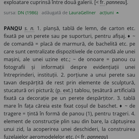
exploatare cuprinsă între două galerii. [<
fr.
panneau
].
sursa:
DN (1986)
adăugată de
LauraGellner
acțiuni
PAN
O
U
s. n.
1. planșă, tablă de lemn, de carton etc.
fixată pe un perete sau pe suporturi, pentru afișaj. ♦ ~
de comandă = placă de marmură, de bachelită etc. pe
care sunt centralizate dispozitivele de comandă ale unei
mașini, ale unei uzine etc.; ~ de onoare = panou cu
fotografii și informații despre evidențiații unei
întreprinderi, instituții. 2. porțiune a unui perete sau
tavan despărțită de rest prin elemente de sculptură,
stucatură ori pictură; (
p. ext.
) tablou, țesătură artificială
fixată ca decorație pe un perete despărțitor. 3. tablă
mare în fața căreia este fixat coșul de baschet. ♦ ~ de
tragere = țintă în formă de panou (1), pentru trageri. 4.
element de construcție plin sau din bare, la căptușirea
unui zid, la acoperirea unei deschideri, la construirea
fuzelajelor aeromodelelor etc. (<
fr.
panneau
)