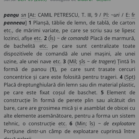
perete plin sau constituit din arce, cu grosimea mică în
raport cu celelalte dimensiuni, folosit la căptușirea unor
pan
o
u
sn
[
At:
CAMIL PETRESCU, T. III, 9 /
Pl
:
~uri
/
E:
fr
elemente de construcție, la susținerea unor aparate, la
panneau
]
1
Planșă, tăblie de lemn, de tablă, de carton
asamblarea cu alte elemente asemănătoare pentru a
etc.
, de mărimi variate, pe care se scriu sau se lipesc
forma o piesă, un dispozitiv, o construcție, un sistem
lozinci, afișe
etc.
2
(
Îs
)
~ de comandă
Placă de marmură,
tehnic etc. – Din
fr.
panneau.
de bachelită
etc.
pe care sunt centralizate toate
dispozitivele de comandă ale unei mașini, ale unei
uzine, ale unei nave
etc.
3
(
Mil
;
șîs
~ de tragere
) Țintă în
formă de panou (
1
), pe care sunt trasate cercuri
concentrice și care este folosită pentru trageri.
4
(
Spt
)
Placă dreptunghiulară din lemn sau din material plastic,
pe care este fixat coșul de baschet.
5
Element de
construcție în formă de perete plin sau alcătuit din
bare, care are grosimea mică și e asamblat de obicei cu
alte elemente asemănătoare, pentru a forma un sistem
tehnic, o construcție
etc.
6
(
Min
;
îs
)
~ de exploatare
Porțiune dintr-un câmp de exploatare cuprinsă între