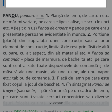
PAN
O
U,
panouri,
s. n.
1.
Planșă de lemn, de carton etc.
de mărimi variate, pe care se lipesc afișe, se scriu lozinci
etc. ◊ (Ieșit din uz)
Panou de onoare
= panou pe care erau
prezentate persoane evidențiate în muncă.
2.
Porțiune
(plană) din suprafața unei construcții sau a unui
element de construcție, limitată de rest prin fâșii de altă
culoare, cu alt aspect, din alt material etc. ◊
Panou de
comandă
= placă de marmură, de bachelită etc. pe care
sunt centralizate toate dispozitivele de comandă și de
măsură ale unei mașini, ale unei uzine, ale unui vapor
etc.; tablou de comandă.
3.
Placă de lemn pe care este
fixat coșul la jocul de baschet.
4.
(În sintagma)
Panou de
tragere
(sau
de tir)
= pânză întinsă pe un cadru de lemn,
pe care sunt trasate cercuri concentrice sau diverse
figuri, folosită ca țintă la exercițiile sau la concursurile
extinde
expand_more
de tragere.
5.
Element de construcție în formă de
sursa:
DEX '09 (2009)
adăugată de
blaurb.
acțiuni