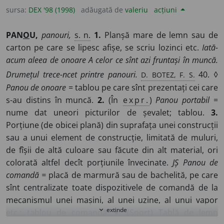
de tragere.
5.
Element de construcție în formă de
sursa:
DEX '98 (1998)
adăugată de
valeriu
acțiuni
perete plin sau constituit din arce, cu grosimea mică în
raport cu celelalte dimensiuni, întrebuințat la
PAN
O
U,
panouri,
s. n.
1.
Planșă mare de lemn sau de
căptușirea unor elemente de construcție, la susținerea
carton pe care se lipesc afișe, se scriu lozinci etc.
Iată-
unor aparate, la asamblarea cu alte elemente
acum aleea de onoare A celor ce sînt azi fruntași în muncă.
asemănătoare pentru a forma o piesă, un dispozitiv, o
D. BOTEZ, F. S.
Drumețul trece-ncet printre panouri.
40. ◊
construcție, un sistem tehnic etc. – Din
fr.
panneau.
Panou de onoare
= tablou pe care sînt prezentați cei care
s-au distins în muncă.
2.
(În
expr.
)
Panou portabil
=
nume dat uneori picturilor de șevalet; tablou.
3.
Porțiune (de obicei plană) din suprafața unei construcții
sau a unui element de construcție, limitată de muluri,
de fîșii de altă culoare sau făcute din alt material, ori
colorată altfel decît porțiunile învecinate.
JȘ Panou de
comandă =
placă de marmură sau de bachelită, pe care
sînt centralizate toate dispozitivele de comandă de la
mecanismul unei mașini, al unei uzine, al unui vapor
extinde
expand_more
etc.; tablou de comandă. ♦ (Sport) Tablă de lemn