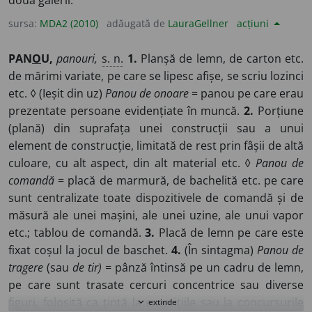
două galerii.
sursa:
MDA2 (2010)
adăugată de
LauraGellner
acțiuni
PAN
O
U,
panouri,
s. n.
1.
Planșă de lemn, de carton etc.
de mărimi variate, pe care se lipesc afișe, se scriu lozinci
etc. ◊ (Ieșit din uz)
Panou de onoare
= panou pe care erau
prezentate persoane evidențiate în muncă.
2.
Porțiune
(plană) din suprafața unei construcții sau a unui
element de construcție, limitată de rest prin fâșii de altă
culoare, cu alt aspect, din alt material etc. ◊
Panou de
comandă
= placă de marmură, de bachelită etc. pe care
sunt centralizate toate dispozitivele de comandă și de
măsură ale unei mașini, ale unei uzine, ale unui vapor
etc.; tablou de comandă.
3.
Placă de lemn pe care este
fixat coșul la jocul de baschet.
4.
(În sintagma)
Panou de
tragere
(sau
de tir)
= pânză întinsă pe un cadru de lemn,
pe care sunt trasate cercuri concentrice sau diverse
figuri, folosită ca țintă la exercițiile sau la concursurile
extinde
expand_more