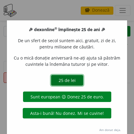
Donează
savings
®
®
🎉 dexonline
împlinește 25 de ani 🎉
caută
clear
search
De un sfert de secol suntem aici, gratuit, zi de zi,
opțiuni
pentru milioane de căutări.
Cu o mică donație aniversară ne-ați ajuta să păstrăm
cuvintele la îndemâna tuturor și pe viitor.
sinteza definițiilor (1)
definiții (19)
declinări
pronunție
(50)
volume_up
info
Aceste definiții sunt compilate de
echipa dexonline. Definițiile
originale se află pe fila
definiții
.
info
Puteți reordona filele pe pagina de
preferințe
.
Am donat deja.
ascunde