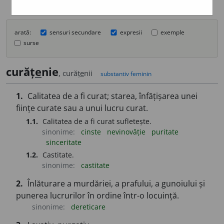
arată:
sensuri secundare
expresii
exemple
surse
curăț
e
nie
, curăț
e
nii
substantiv feminin
1.
Calitatea de a fi curat; starea, înfățișarea unei
ființe curate sau a unui lucru curat.
1.1.
Calitatea de a fi curat sufletește.
sinonime:
cinste
nevinovăție
puritate
sinceritate
1.2.
Castitate.
sinonime:
castitate
2.
Înlăturare a murdăriei, a prafului, a gunoiului și
punerea lucrurilor în ordine într-o locuință.
sinonime:
dereticare