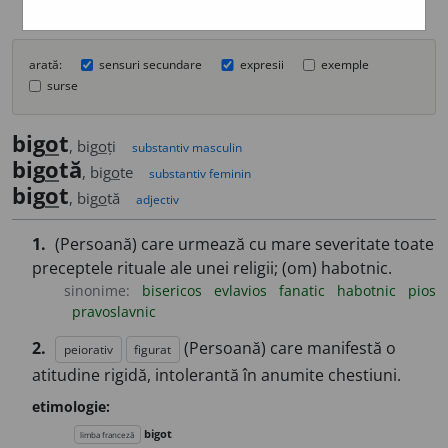
arată:
sensuri secundare
expresii
exemple
surse
big
o
t
, big
o
ți
substantiv masculin
big
o
tă
, big
o
te
substantiv feminin
big
o
t
, big
o
tă
adjectiv
1.
(Persoană) care urmează cu mare severitate toate
preceptele rituale ale unei religii; (om) habotnic.
sinonime:
bisericos
evlavios
fanatic
habotnic
pios
pravoslavnic
2.
(Persoană) care manifestă o
peiorativ
figurat
atitudine rigidă, intolerantă în anumite chestiuni.
etimologie:
bigot
limba franceză