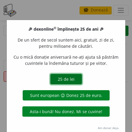
Donează
savings
®
®
🎉 dexonline
împlinește 25 de ani 🎉
caută
clear
search
De un sfert de secol suntem aici, gratuit, zi de zi,
opțiuni
pentru milioane de căutări.
Cu o mică donație aniversară ne-ați ajuta să păstrăm
cuvintele la îndemâna tuturor și pe viitor.
sinteza definițiilor (1)
definiții (15)
declinări
pronunție
(2)
volume_up
info
Aceste definiții sunt compilate de
echipa dexonline. Definițiile
originale se află pe fila
definiții
.
info
Puteți reordona filele pe pagina de
preferințe
.
Am donat deja.
ascunde