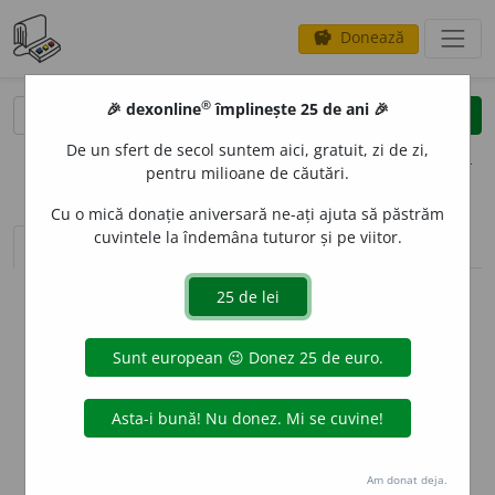
Donează
savings
®
®
🎉 dexonline
împlinește 25 de ani 🎉
caută
clear
search
De un sfert de secol suntem aici, gratuit, zi de zi,
opțiuni
pentru milioane de căutări.
Cu o mică donație aniversară ne-ați ajuta să păstrăm
cuvintele la îndemâna tuturor și pe viitor.
sinteza definițiilor (1)
definiții (15)
declinări
info
Aceste definiții sunt compilate de
echipa dexonline. Definițiile
originale se află pe fila
definiții
.
info
Puteți reordona filele pe pagina de
preferințe
.
ascunde
Am donat deja.