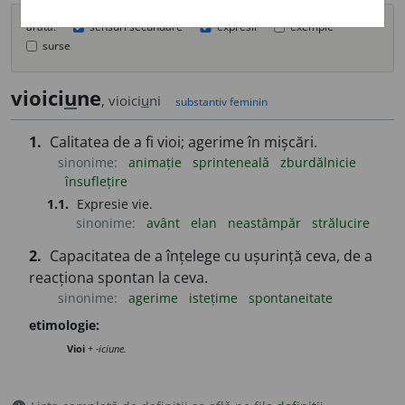
arată:
sensuri secundare
expresii
exemple
surse
vioici
u
ne
, vioici
u
ni
substantiv feminin
1.
Calitatea de a fi vioi; agerime în mișcări.
sinonime:
animație
sprinteneală
zburdălnicie
însuflețire
1.1.
Expresie vie.
sinonime:
avânt
elan
neastâmpăr
strălucire
2.
Capacitatea de a înțelege cu ușurință ceva, de a
reacționa spontan la ceva.
sinonime:
agerime
istețime
spontaneitate
etimologie:
Vioi
+
-iciune.