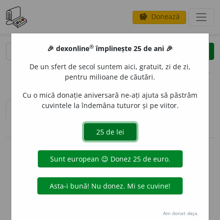
Donează
savings
®
®
🎉 dexonline
împlinește 25 de ani 🎉
caută
clear
search
De un sfert de secol suntem aici, gratuit, zi de zi,
opțiuni
pentru milioane de căutări.
Cu o mică donație aniversară ne-ați ajuta să păstrăm
cuvintele la îndemâna tuturor și pe viitor.
sinteza definițiilor (1)
definiții (20)
declinări
pronunție
(37)
volume_up
imagini (1)
info
Aceste definiții sunt compilate de
echipa dexonline. Definițiile
originale se află pe fila
definiții
.
info
Puteți reordona filele pe pagina de
preferințe
.
Am donat deja.
ascunde