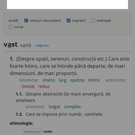
arată:
sensuri secundare
expresii
exemple
surse
v
a
st
, v
a
stă
adjectiv
1.
(Despre spații, terenuri, construcții etc.) Care este
foarte întins, care se întinde până departe; de mari
dimensiuni, de mari proporții.
sinonime:
imens
larg
spațios
întins
antonime:
limitat
redus
1.1.
(Despre abstracte) De mare anvergură, de
amploare.
sinonime:
bogat
complex
1.2.
Care se impune prin număr, cantitate.
etimologie:
vaste
limba franceză