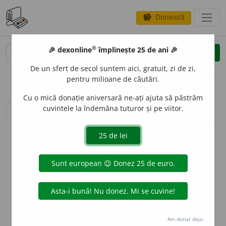
Donează
savings
®
®
🎉 dexonline
împlinește 25 de ani 🎉
caută
clear
search
De un sfert de secol suntem aici, gratuit, zi de zi,
opțiuni
pentru milioane de căutări.
Cu o mică donație aniversară ne-ați ajuta să păstrăm
cuvintele la îndemâna tuturor și pe viitor.
sinteza definițiilor (1)
definiții (17)
declinări
info
Aceste definiții sunt compilate de
echipa dexonline. Definițiile
originale se află pe fila
definiții
.
info
Puteți reordona filele pe pagina de
preferințe
.
ascunde
Am donat deja.