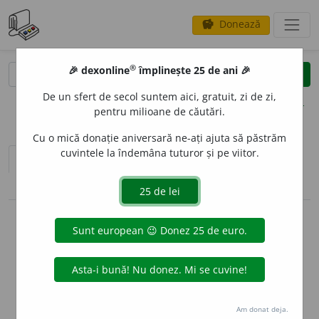
Donează
savings
®
®
🎉 dexonline
împlinește 25 de ani 🎉
caută
clear
search
De un sfert de secol suntem aici, gratuit, zi de zi,
opțiuni
pentru milioane de căutări.
Cu o mică donație aniversară ne-ați ajuta să păstrăm
cuvintele la îndemâna tuturor și pe viitor.
sinteza definițiilor (1)
definiții (15)
conjugări / declinări
info
Aceste definiții sunt compilate de
echipa dexonline. Definițiile
originale se află pe fila
definiții
.
info
Puteți reordona filele pe pagina de
preferințe
.
Am donat deja.
ascunde