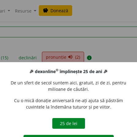
Donează
savings
ari
Resurse
pronunție
(2)
volume_up
 (15)
declinări
info
®
🎉 dexonline
împlinește 25 de ani 🎉
iniții sunt compilate de echipa dexonline. Definițiile originale se af
De un sfert de secol suntem aici, gratuit, zi de zi, pentru
 Puteți reordona filele pe pagina de
preferințe
.
milioane de căutări.
Cu o mică donație aniversară ne-ați ajuta să păstrăm
cuvintele la îndemâna tuturor și pe viitor.
presii
exemple
surse
tit
u
dini
substantiv feminin