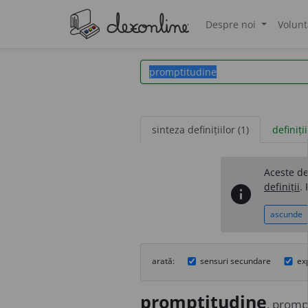
Despre noi
Volunt
®
sinteza definițiilor (1)
definiții
Aceste def
definiții
.
info
ascunde
arată:
sensuri secundare
ex
promptit
u
dine
, promp