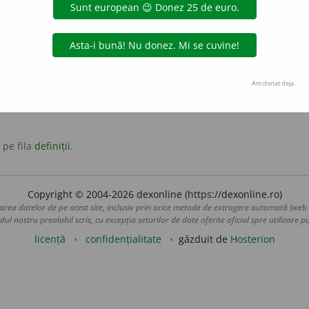
apiditate (și punctualitate) în executarea unui lucru.
ivitate
punctualitate
rapiditate
repeziciune
Am donat deja.
 pe fila
definiții
.
Copyright © 2004-2026 dexonline (https://dexonline.ro)
area datelor de pe acest site, inclusiv prin orice metode de extragere automată (web s
dul nostru prealabil scris, cu excepția seturilor de date oferite oficial spre utilizare pub
licență
confidențialitate
găzduit de
Hosterion