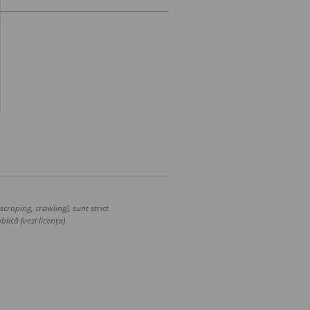
craping, crawling), sunt strict
lică (vezi licența).