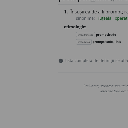
1.
Însușirea de a fi prompt; r
sinonime:
iuțeală
operat
etimologie:
promptitude
limba franceză
promptitudo, -inis
limba latină
Lista completă de definiții se află
info
Preluarea, stocarea sau utiliz
interzise fără acor