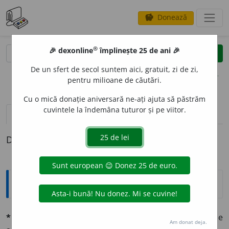
Donează
savings
®
®
🎉 dexonline
împlinește 25 de ani 🎉
caută
clear
search
De un sfert de secol suntem aici, gratuit, zi de zi,
opțiuni
pentru milioane de căutări.
Cu o mică donație aniversară ne-ați ajuta să păstrăm
cuvintele la îndemâna tuturor și pe viitor.
pronunție
(2)
volume_up
definiții (1)
Definiția cu ID-ul 699823:
Explicative DEX
*promptitúdine
f. (lat.
promptitúdo, -údinis.
Calitatea de
Am donat deja.