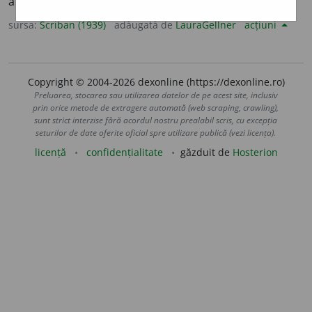
a fi prompt.
sursa:
Scriban (1939)
adăugată de
LauraGellner
acțiuni
Copyright © 2004-2026 dexonline (https://dexonline.ro)
Preluarea, stocarea sau utilizarea datelor de pe acest site, inclusiv
prin orice metode de extragere automată (web scraping, crawling),
sunt strict interzise fără acordul nostru prealabil scris, cu excepția
seturilor de date oferite oficial spre utilizare publică (vezi licența).
licență
confidențialitate
găzduit de
Hosterion