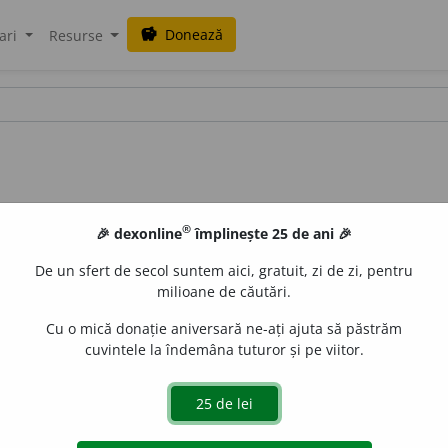
Donează
savings
ari
Resurse
®
🎉 dexonline
împlinește 25 de ani 🎉
De un sfert de secol suntem aici, gratuit, zi de zi, pentru
milioane de căutări.
Cu o mică donație aniversară ne-ați ajuta să păstrăm
cuvintele la îndemâna tuturor și pe viitor.
e a fi prompt; rapiditate, punctualitate. (<
fr.
promptitude,
la
e
raduborza
acțiuni