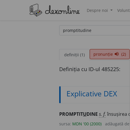
Despre noi
Volunt
®
pronunție
(2)
volume_up
definiții (1)
Definiția cu ID-ul 485225:
Explicative DEX
PROMPTIT
U
DINE
s. f.
însușirea d
sursa:
MDN '00 (2000)
adăugată d