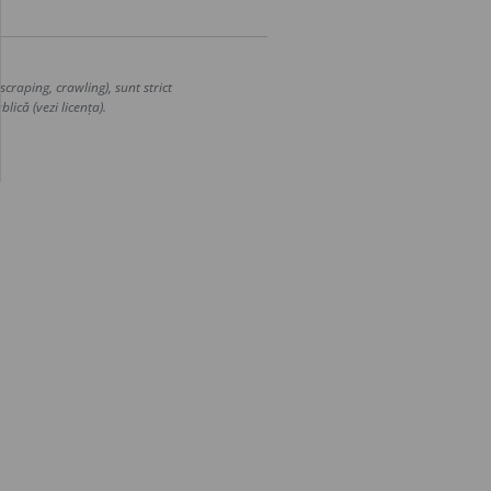
craping, crawling), sunt strict
lică (vezi licența).