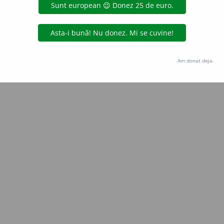
Copyright © 2004-2026 dexonline (https://dexonline.ro)
area datelor de pe acest site, inclusiv prin orice metode de extragere automată (web s
dul nostru prealabil scris, cu excepția seturilor de date oferite oficial spre utilizare pub
Am donat deja.
licență
confidențialitate
găzduit de
Hosterion