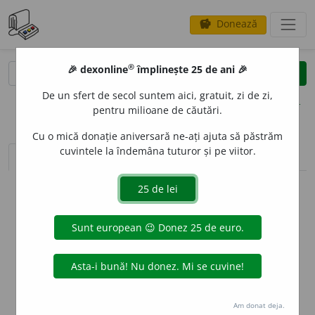
Donează
savings
®
®
🎉 dexonline
împlinește 25 de ani 🎉
caută
clear
search
De un sfert de secol suntem aici, gratuit, zi de zi,
opțiuni
pentru milioane de căutări.
Cu o mică donație aniversară ne-ați ajuta să păstrăm
cuvintele la îndemâna tuturor și pe viitor.
sinteza definițiilor (1)
definiții (18)
declinări
info
Aceste definiții sunt compilate de
echipa dexonline. Definițiile
originale se află pe fila
definiții
.
info
Puteți reordona filele pe pagina de
preferințe
.
ascunde
Am donat deja.