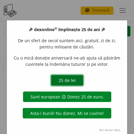
Donează
savings
®
®
🎉 dexonline
împlinește 25 de ani 🎉
caută
clear
search
De un sfert de secol suntem aici, gratuit, zi de zi,
opțiuni
pentru milioane de căutări.
Cu o mică donație aniversară ne-ați ajuta să păstrăm
cuvintele la îndemâna tuturor și pe viitor.
sinteza definițiilor (1)
definiții (17)
pronunție
(1)
volume_up
conjugări / declinări
info
Aceste definiții sunt compilate de
echipa dexonline. Definițiile
originale se află pe fila
definiții
.
info
Puteți reordona filele pe pagina de
preferințe
.
Am donat deja.
ascunde