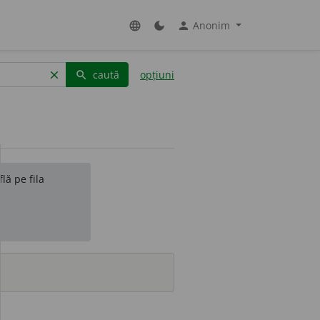
Anonim
language
dark_mode
person
caută
opțiuni
clear
search
lă pe fila