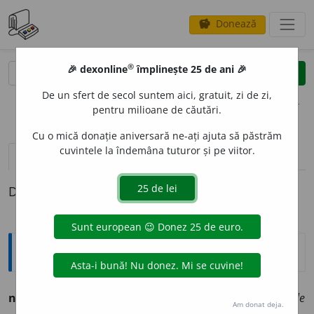
Donează
savings
®
®
🎉 dexonline
împlinește 25 de ani 🎉
caută
clear
search
De un sfert de secol suntem aici, gratuit, zi de zi,
opțiuni
pentru milioane de căutări.
Cu o mică donație aniversară ne-ați ajuta să păstrăm
cuvintele la îndemâna tuturor și pe viitor.
pronunție
(28)
volume_up
definiții (1)
Definiția cu ID-ul 265681:
Ortografice DOOM
nomin
a
l
adj. m., pl.
nomin
a
li;
f. sg.
nomin
a
lă,
pl.
nomin
a
le
Am donat deja.