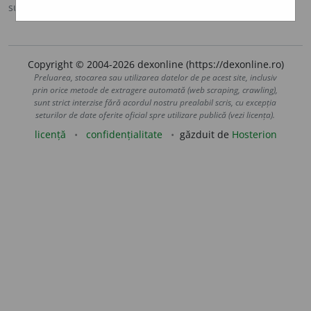
sursa:
Ortografic (2002)
adăugată de
siveco
acțiuni
Copyright © 2004-2026 dexonline (https://dexonline.ro)
Preluarea, stocarea sau utilizarea datelor de pe acest site, inclusiv
prin orice metode de extragere automată (web scraping, crawling),
sunt strict interzise fără acordul nostru prealabil scris, cu excepția
seturilor de date oferite oficial spre utilizare publică (vezi licența).
licență
confidențialitate
găzduit de
Hosterion