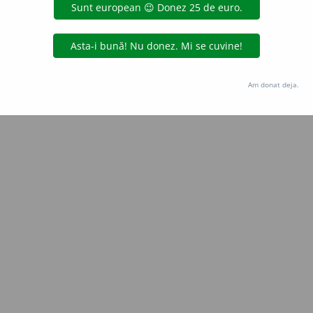
Copyright © 2004-2026 dexonline (https://dexonline.ro)
area datelor de pe acest site, inclusiv prin orice metode de extragere automată (web s
dul nostru prealabil scris, cu excepția seturilor de date oferite oficial spre utilizare pub
Am donat deja.
licență
confidențialitate
găzduit de
Hosterion