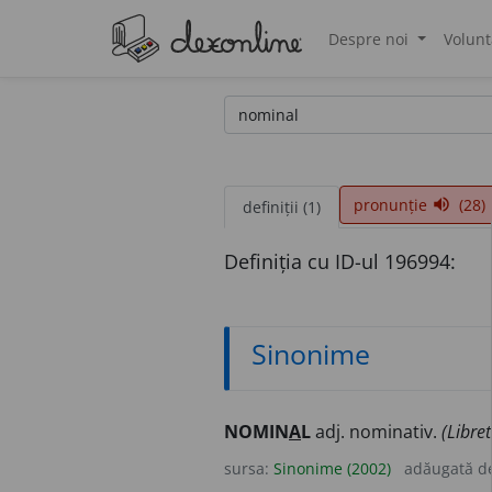
Despre noi
Volunt
®
pronunție
(28)
volume_up
definiții (1)
Definiția cu ID-ul 196994:
Sinonime
NOMIN
A
L
adj. nominativ.
(Libret
sursa:
Sinonime (2002)
adăugată d