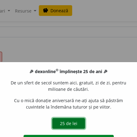
Donează
savings
ari
Resurse
®
🎉 dexonline
împlinește 25 de ani 🎉
De un sfert de secol suntem aici, gratuit, zi de zi, pentru
milioane de căutări.
Cu o mică donație aniversară ne-ați ajuta să păstrăm
cuvintele la îndemâna tuturor și pe viitor.
 ~.)
e
siveco
acțiuni