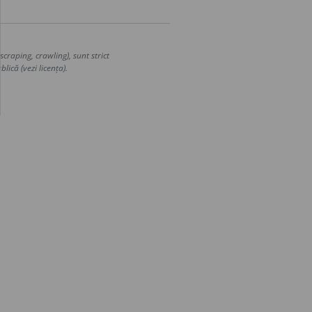
craping, crawling), sunt strict
lică (vezi licența).