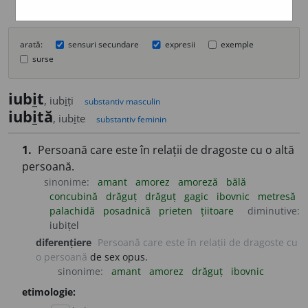
arată:
sensuri secundare
expresii
exemple
surse
iub
i
t
, iub
i
ți
substantiv masculin
iub
i
tă
, iub
i
te
substantiv feminin
1.
Persoană care este în relații de dragoste cu o altă
persoană.
sinonime:
amant
amorez
amoreză
bălă
concubină
drăguț
drăguț
gagic
ibovnic
metresă
palachidă
posadnică
prieten
țiitoare
diminutive:
iubițel
diferențiere
Persoană care este în relații de dragoste cu
o persoană
de sex opus.
sinonime:
amant
amorez
drăguț
ibovnic
etimologie: