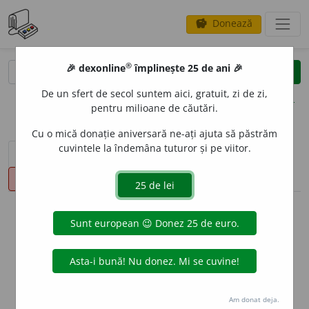
Donează
savings
®
®
🎉 dexonline
împlinește 25 de ani 🎉
caută
clear
search
De un sfert de secol suntem aici, gratuit, zi de zi,
opțiuni
pentru milioane de căutări.
Cu o mică donație aniversară ne-ați ajuta să păstrăm
cuvintele la îndemâna tuturor și pe viitor.
sinteza definițiilor (1)
definiții (11)
declinări
pronunție
(50)
volume_up
info
Aceste definiții sunt compilate de
echipa dexonline. Definițiile
originale se află pe fila
definiții
.
info
Puteți reordona filele pe pagina de
preferințe
.
Am donat deja.
ascunde