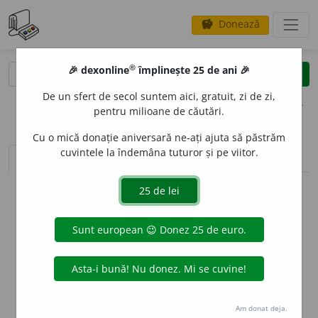
Donează
savings
®
®
🎉 dexonline
împlinește 25 de ani 🎉
caută
clear
search
De un sfert de secol suntem aici, gratuit, zi de zi,
opțiuni
pentru milioane de căutări.
Cu o mică donație aniversară ne-ați ajuta să păstrăm
cuvintele la îndemâna tuturor și pe viitor.
sinteza definițiilor (1)
definiții (7)
conjugări
info
Aceste definiții sunt compilate de
echipa dexonline. Definițiile
originale se află pe fila
definiții
.
info
Puteți reordona filele pe pagina de
preferințe
.
ascunde
Am donat deja.