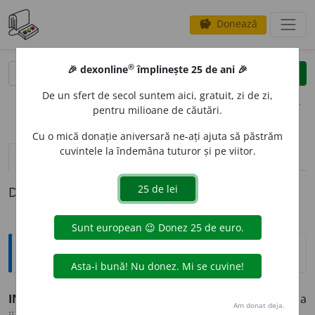
Donează
savings
®
®
🎉 dexonline
împlinește 25 de ani 🎉
caută
clear
search
De un sfert de secol suntem aici, gratuit, zi de zi,
opțiuni
pentru milioane de căutări.
Cu o mică donație aniversară ne-ați ajuta să păstrăm
cuvintele la îndemâna tuturor și pe viitor.
definiții (1)
Definiția cu ID-ul 471458:
Explicative DEX
INJURI
A
vb.
tr.
a aduce cuiva injurii; a insulta; a ofensa, a
Am donat deja.