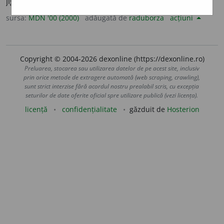
jigni. (<
fr.
injurier
)
sursa:
MDN '00 (2000)
adăugată de
raduborza
acțiuni
Copyright © 2004-2026 dexonline (https://dexonline.ro)
Preluarea, stocarea sau utilizarea datelor de pe acest site, inclusiv
prin orice metode de extragere automată (web scraping, crawling),
sunt strict interzise fără acordul nostru prealabil scris, cu excepția
seturilor de date oferite oficial spre utilizare publică (vezi licența).
licență
confidențialitate
găzduit de
Hosterion