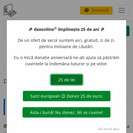
Donează
savings
®
®
🎉 dexonline
împlinește 25 de ani 🎉
caută
clear
search
De un sfert de secol suntem aici, gratuit, zi de zi,
opțiuni
pentru milioane de căutări.
Cu o mică donație aniversară ne-ați ajuta să păstrăm
cuvintele la îndemâna tuturor și pe viitor.
definiții (1)
Definiția cu ID-ul 875488:
Explicative DEX
INJURI
A
,
injuriez,
vb.
I.
Tranz.
A aduce cuiva o injurie; a
Am donat deja.