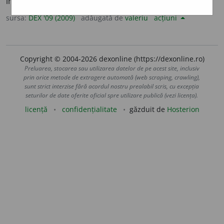
insulta, a jigni. [
Pr.
:
-ri-a
] – Din
fr.
injurier.
sursa:
DEX '09 (2009)
adăugată de
valeriu
acțiuni
Copyright © 2004-2026 dexonline (https://dexonline.ro)
Preluarea, stocarea sau utilizarea datelor de pe acest site, inclusiv
prin orice metode de extragere automată (web scraping, crawling),
sunt strict interzise fără acordul nostru prealabil scris, cu excepția
seturilor de date oferite oficial spre utilizare publică (vezi licența).
licență
confidențialitate
găzduit de
Hosterion