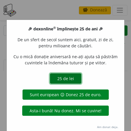
Donează
savings
®
®
🎉 dexonline
împlinește 25 de ani 🎉
caută
clear
search
De un sfert de secol suntem aici, gratuit, zi de zi,
opțiuni
pentru milioane de căutări.
Cu o mică donație aniversară ne-ați ajuta să păstrăm
cuvintele la îndemâna tuturor și pe viitor.
sinteza definițiilor (1)
definiții (31)
declinări
info
Aceste definiții sunt compilate de
echipa dexonline. Definițiile
originale se află pe fila
definiții
.
info
Puteți reordona filele pe pagina de
preferințe
.
ascunde
Am donat deja.