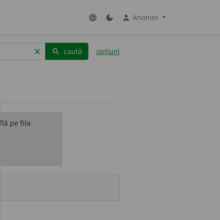
Anonim
language
dark_mode
person
caută
opțiuni
clear
search
lă pe fila