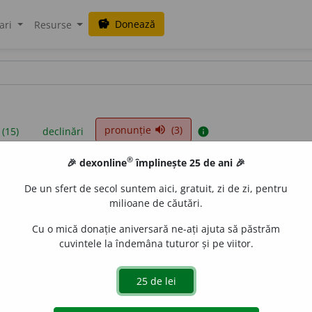
Donează
savings
ari
Resurse
pronunție
(3)
volume_up
 (15)
declinări
info
®
🎉 dexonline
împlinește 25 de ani 🎉
iniții sunt compilate de echipa dexonline. Definițiile originale se af
De un sfert de secol suntem aici, gratuit, zi de zi, pentru
 Puteți reordona filele pe pagina de
preferințe
.
milioane de căutări.
Cu o mică donație aniversară ne-ați ajuta să păstrăm
cuvintele la îndemâna tuturor și pe viitor.
presii
exemple
surse
culin