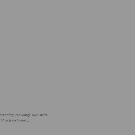
craping, crawling), sunt strict
lică (vezi licența).