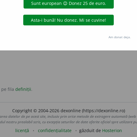
ge repede.
Am donat deja.
chea armată, care de obicei îndeplinea misiuni de cercetare.
 pe fila
definiții
.
Copyright © 2004-2026 dexonline (https://dexonline.ro)
area datelor de pe acest site, inclusiv prin orice metode de extragere automată (web s
dul nostru prealabil scris, cu excepția seturilor de date oferite oficial spre utilizare pub
licență
confidențialitate
găzduit de
Hosterion