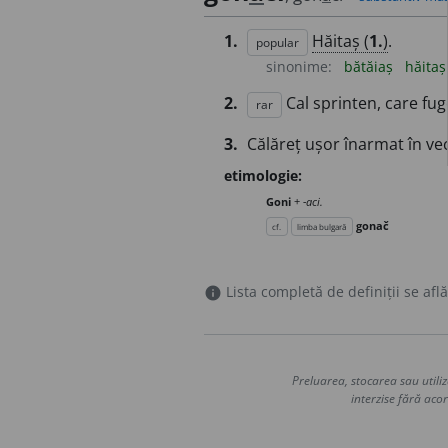
1.
Hăitaș (
1.
)
.
popular
sinonime:
bătăiaș
hăitaș
2.
Cal sprinten, care fu
rar
3.
Călăreț ușor înarmat în ve
etimologie:
Goni
+
-aci.
gonač
cf.
limba bulgară
Lista completă de definiții se află
info
Preluarea, stocarea sau utiliz
interzise fără acor