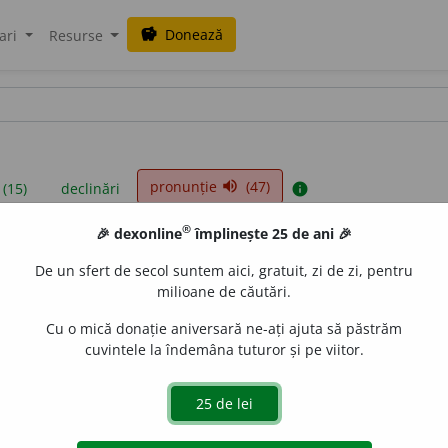
Donează
savings
ari
Resurse
pronunție
(47)
volume_up
 (15)
declinări
info
®
🎉 dexonline
împlinește 25 de ani 🎉
iniții sunt compilate de echipa dexonline. Definițiile originale se af
De un sfert de secol suntem aici, gratuit, zi de zi, pentru
 Puteți reordona filele pe pagina de
preferințe
.
milioane de căutări.
Cu o mică donație aniversară ne-ați ajuta să păstrăm
cuvintele la îndemâna tuturor și pe viitor.
presii
exemple
surse
iv neutru