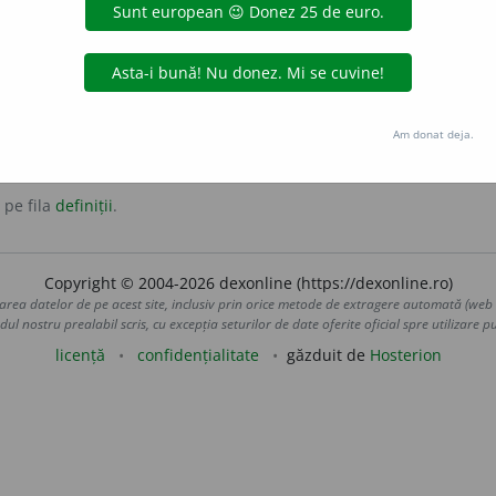
favorabilă pentru cineva.
c
neșansă
ursuzlâc
antonime:
noroc
șansă
Am donat deja.
 pe fila
definiții
.
Copyright © 2004-2026 dexonline (https://dexonline.ro)
area datelor de pe acest site, inclusiv prin orice metode de extragere automată (web s
dul nostru prealabil scris, cu excepția seturilor de date oferite oficial spre utilizare pub
licență
confidențialitate
găzduit de
Hosterion