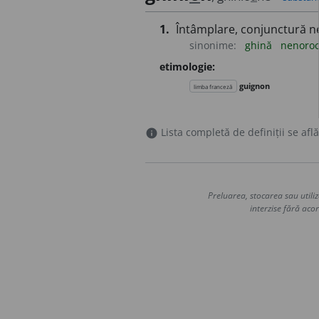
1.
Întâmplare, conjunctură ne
sinonime:
ghină
nenoro
etimologie:
guignon
limba franceză
Lista completă de definiții se află
info
Preluarea, stocarea sau utiliz
interzise fără acor