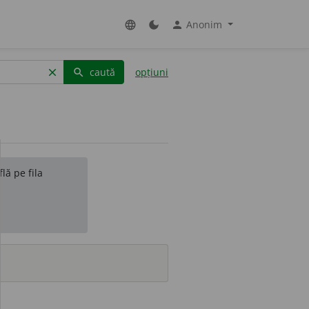
Anonim
language
dark_mode
person
caută
opțiuni
clear
search
lă pe fila