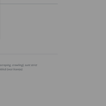
craping, crawling), sunt strict
lică (vezi licența).