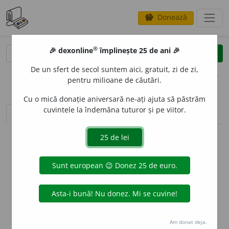
Donează
savings
®
®
🎉 dexonline
împlinește 25 de ani 🎉
caută
clear
search
De un sfert de secol suntem aici, gratuit, zi de zi,
opțiuni
pentru milioane de căutări.
Cu o mică donație aniversară ne-ați ajuta să păstrăm
cuvintele la îndemâna tuturor și pe viitor.
sinteza definițiilor (1)
definiții (21)
declinări
info
Aceste definiții sunt compilate de
echipa dexonline. Definițiile
originale se află pe fila
definiții
.
info
Puteți reordona filele pe pagina de
preferințe
.
ascunde
Am donat deja.