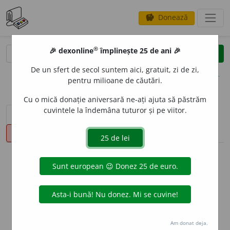
Donează
savings
®
®
🎉 dexonline
împlinește 25 de ani 🎉
caută
clear
search
De un sfert de secol suntem aici, gratuit, zi de zi,
opțiuni
pentru milioane de căutări.
Cu o mică donație aniversară ne-ați ajuta să păstrăm
cuvintele la îndemâna tuturor și pe viitor.
sinteza definițiilor (1)
definiții (22)
declinări
pronunție
(10)
volume_up
info
Aceste definiții sunt compilate de
echipa dexonline. Definițiile
originale se află pe fila
definiții
.
info
Puteți reordona filele pe pagina de
preferințe
.
Am donat deja.
ascunde