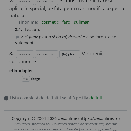
2.
Produs cosmetic care se
popular
concretizat
aplică, în special, pe față pentru a-i modifica aspectul
natural.
sinonime:
cosmetic
fard
suliman
2.1.
Leacuri.
A-și pune
(sau
a-și da cu
)
dresuri
= a se farda, a se
chat_bubble
sulemeni.
3.
Mirodenii,
popular
concretizat
(la) plural
condimente.
etimologie:
drege
vezi
Lista completă de definiții se află pe fila
definiții
.
info
Copyright © 2004-2026 dexonline (https://dexonline.ro)
Preluarea, stocarea sau utilizarea datelor de pe acest site, inclusiv
prin orice metode de extragere automată (web scraping, crawling),