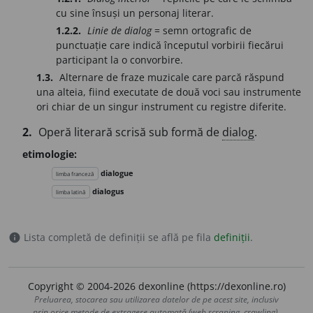
cu sine însuși un personaj literar.
1.2.2.
Linie de dialog
= semn ortografic de
punctuație care indică începutul vorbirii fiecărui
participant la o convorbire.
1.3.
Alternare de fraze muzicale care parcă răspund
una alteia, fiind executate de două voci sau instrumente
ori chiar de un singur instrument cu registre diferite.
2.
Operă literară scrisă sub formă de
dialog
.
etimologie:
dialogue
limba franceză
dialogus
limba latină
Lista completă de definiții se află pe fila
definiții
.
info
Copyright © 2004-2026 dexonline (https://dexonline.ro)
Preluarea, stocarea sau utilizarea datelor de pe acest site, inclusiv
prin orice metode de extragere automată (web scraping, crawling),