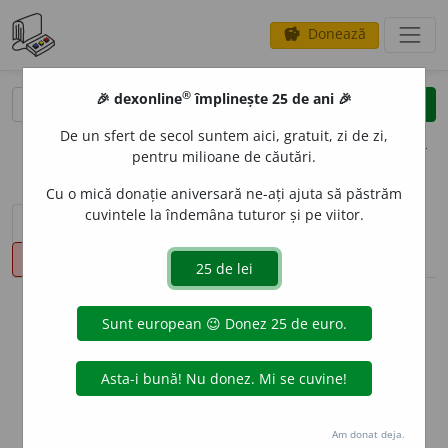
Donează
savings
®
®
🎉 dexonline
împlinește 25 de ani 🎉
caută
clear
search
De un sfert de secol suntem aici, gratuit, zi de zi,
opțiuni
pentru milioane de căutări.
Cu o mică donație aniversară ne-ați ajuta să păstrăm
cuvintele la îndemâna tuturor și pe viitor.
sinteza definițiilor (1)
definiții (18)
declinări
pronunție
(50)
volume_up
info
Aceste definiții sunt compilate de
echipa dexonline. Definițiile
originale se află pe fila
definiții
.
info
Puteți reordona filele pe pagina de
preferințe
.
Am donat deja.
ascunde