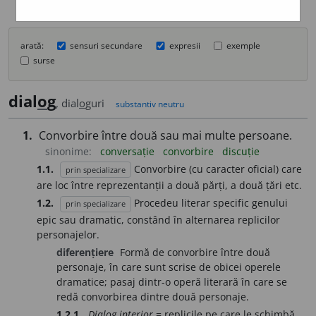
arată:
sensuri secundare
expresii
exemple
surse
dial
o
g
, dial
o
guri
substantiv neutru
1.
Convorbire între două sau mai multe persoane.
sinonime:
conversație
convorbire
discuție
1.1.
Convorbire (cu caracter oficial) care
prin specializare
are loc între reprezentanții a două părți, a două țări etc.
1.2.
Procedeu literar specific genului
prin specializare
epic sau dramatic, constând în alternarea replicilor
personajelor.
diferențiere
Formă de convorbire între două
personaje, în care sunt scrise de obicei operele
dramatice; pasaj dintr-o operă literară în care se
redă convorbirea dintre două personaje.
1.2.1.
Dialog interior
= replicile pe care le schimbă