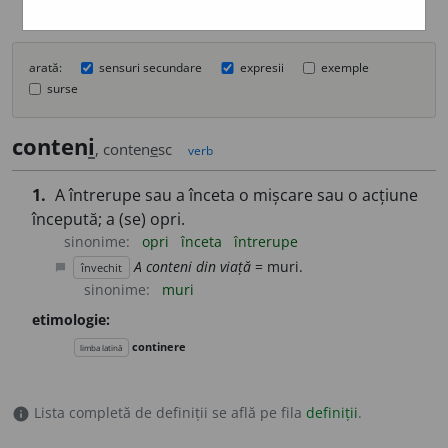
arată:
sensuri secundare
expresii
exemple
surse
conten
i
, conten
e
sc
verb
1.
A întrerupe sau a înceta o mișcare sau o acțiune
începută; a (se) opri.
sinonime:
opri
înceta
întrerupe
A conteni din viață
= muri.
învechit
chat_bubble
sinonime:
muri
etimologie:
continere
limba latină
Lista completă de definiții se află pe fila
definiții
.
info