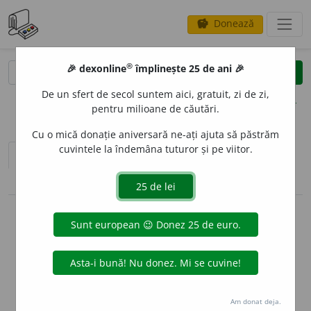
Donează
savings
®
®
🎉 dexonline
împlinește 25 de ani 🎉
caută
clear
search
De un sfert de secol suntem aici, gratuit, zi de zi,
opțiuni
pentru milioane de căutări.
Cu o mică donație aniversară ne-ați ajuta să păstrăm
cuvintele la îndemâna tuturor și pe viitor.
sinteza definițiilor (1)
definiții (22)
pronunție
(2)
volume_up
conjugări / declinări
info
Aceste definiții sunt compilate de
echipa dexonline. Definițiile
originale se află pe fila
definiții
.
info
Puteți reordona filele pe pagina de
preferințe
.
Am donat deja.
ascunde