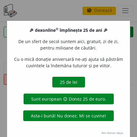
Donează
savings
®
®
🎉 dexonline
împlinește 25 de ani 🎉
caută
clear
search
De un sfert de secol suntem aici, gratuit, zi de zi,
opțiuni
pentru milioane de căutări.
Cu o mică donație aniversară ne-ați ajuta să păstrăm
cuvintele la îndemâna tuturor și pe viitor.
sinteza definițiilor (1)
definiții (22)
declinări
pronunție
(40)
volume_up
info
Aceste definiții sunt compilate de
echipa dexonline. Definițiile
originale se află pe fila
definiții
.
info
Puteți reordona filele pe pagina de
preferințe
.
Am donat deja.
ascunde