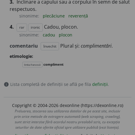
3.
Înclinare a capului sau a corpului în semn de salut
respectuos.
sinonime:
plecăciune
reverență
4.
Cadou, plocon.
rar
ironic
sinonime:
cadou
plocon
comentariu
Plural și:
complimentări
.
învechit
etimologie:
compliment
limba franceză
Lista completă de definiții se află pe fila
definiții
.
info
Copyright © 2004-2026 dexonline (https://dexonline.ro)
Preluarea, stocarea sau utilizarea datelor de pe acest site, inclusiv
prin orice metode de extragere automată (web scraping, crawling),
sunt strict interzise fără acordul nostru prealabil scris, cu excepția
seturilor de date oferite oficial spre utilizare publică (vezi licența).