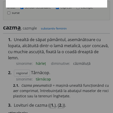
arată:
sensuri secundare
expresii
exemple
surse
cazm
a
, cazm
a
le
substantiv feminin
1.
Unealtă de săpat pământul, asemănătoare cu
lopata, alcătuită dintr-o lamă metalică, ușor concavă,
cu muchie ascuțită, fixată la o coadă dreaptă de
lemn.
sinonime:
hârleț
diminutive:
căzmăluță
2.
Târnăcop.
regional
sinonime:
târnăcop
2.1.
Cazma pneumatică
= mașină-unealtă funcționând cu
aer comprimat, întrebuințată la abatajul maselor de roci
plastice sau la terenuri înghețate.
3.
Lovituri de cazma (
(
1.
)
,
(
2.
)
).