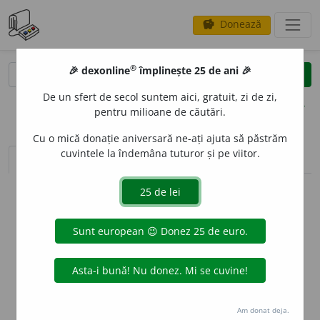
Donează
savings
®
®
🎉 dexonline
împlinește 25 de ani 🎉
caută
clear
search
De un sfert de secol suntem aici, gratuit, zi de zi,
opțiuni
pentru milioane de căutări.
Cu o mică donație aniversară ne-ați ajuta să păstrăm
cuvintele la îndemâna tuturor și pe viitor.
sinteza definițiilor (1)
definiții (26)
declinări
info
Aceste definiții sunt compilate de
echipa dexonline. Definițiile
originale se află pe fila
definiții
.
info
Puteți reordona filele pe pagina de
preferințe
.
ascunde
Am donat deja.