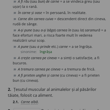
A fi rău
(sau
bun
)
de carne
= a se vindeca greu (sau
chat_bubble
ușor) la o rană.
În carne și oase
= în persoană, în realitate.
chat_bubble
Carne din carnea cuiva
= descendent direct din cineva,
chat_bubble
rudă de sânge.
A-și pune
(sau
a-și băga
)
carnea în
(sau
la
)
saramură
= a
chat_bubble
face eforturi mari, a risca foarte mult în vederea
realizării unui scop.
A pune
(sau
a prinde
etc.)
carne
= a se îngrășa.
chat_bubble
sinonime:
îngrășa
A crește carnea pe cineva
= a simți o satisfacție, a fi
chat_bubble
bucuros.
A tremura carnea pe cineva
= a tremura de frică.
chat_bubble
A fi prieten unghie și carne
(cu cineva) = a fi prieten
chat_bubble
bun (cu cineva).
2.
Țesutul muscular al animalelor și al păsărilor
tăiate, folosit ca aliment.
2.1.
Carne
albă
.