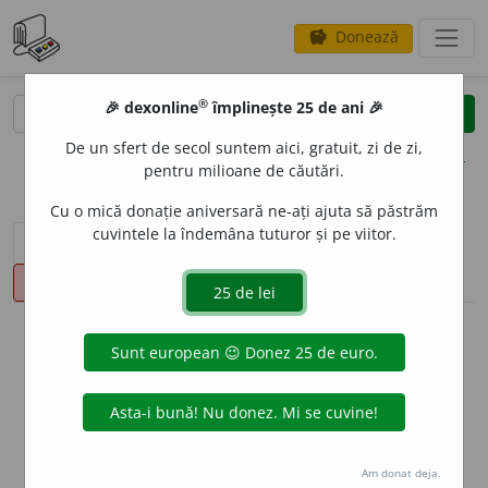
Donează
savings
®
®
🎉 dexonline
împlinește 25 de ani 🎉
caută
clear
search
De un sfert de secol suntem aici, gratuit, zi de zi,
opțiuni
pentru milioane de căutări.
Cu o mică donație aniversară ne-ați ajuta să păstrăm
cuvintele la îndemâna tuturor și pe viitor.
sinteza definițiilor (1)
definiții (30)
declinări
pronunție
(50)
volume_up
info
Aceste definiții sunt compilate de
echipa dexonline. Definițiile
originale se află pe fila
definiții
.
info
Puteți reordona filele pe pagina de
preferințe
.
Am donat deja.
ascunde