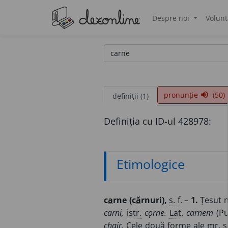
Despre noi
Volunt
®
pronunție
(50)
volume_up
definiții (1)
Definiția cu ID-ul 428978:
Etimologice
c
a
rne (c
ă
rnuri),
s. f.
–
1.
Țesut m
carni,
istr.
cǫrne.
Lat.
carnem
(Pu
chair.
Cele două forme ale
mr.
s