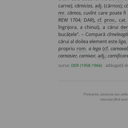
carne);
cărnicios,
adj.
(cărnos);
c
mr.
cărnos,
cuvînt care poate fi
REW 1704; DAR),
cf.
prov.
,
cat.
îngrijora, a chinui), a cărui
der
bucățele”. – Compară
cîrneleagă
cărui al doilea element este
liga,
propriu
rom.
a lega
(
cf.
carnaval
carnasier, carnivor,
adj.
;
carnificar
sursa:
DER (1958-1966)
adăugată 
Preluarea, stocarea sau utiliz
interzise fără acor