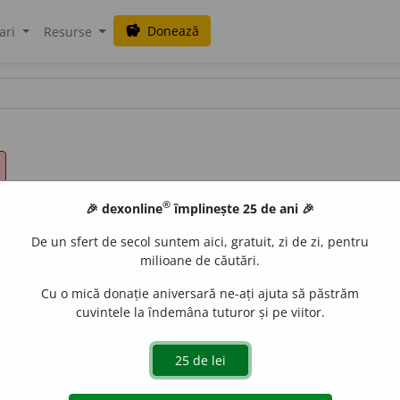
Donează
savings
ari
Resurse
®
🎉 dexonline
împlinește 25 de ani 🎉
De un sfert de secol suntem aici, gratuit, zi de zi, pentru
milioane de căutări.
Cu o mică donație aniversară ne-ați ajuta să păstrăm
cuvintele la îndemâna tuturor și pe viitor.
uscular al corpului omenesc sau al animalelor. –
2.
La fruc
șcariu 295; Candrea-Dens., 266; REW 1706; DAR);
cf.
it.
,
sp
e explică prin păstrarea
nom.
caro
alături de
acuz.
carnem.