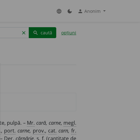
Anonim
language
dark_mode
person
caută
opțiuni
clear
search
te, pulpă. –
Mr.
cară, carne,
megl.
.
,
port.
carne,
prov.
,
cat.
carn,
fr.
–
Der.
cărnărie,
s. f.
(cantitate de