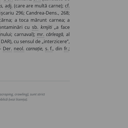
s,
adj.
(care are multă carne);
cf.
șcariu 296; Candrea-Dens., 268;
ărna; a toca mărunt carnea; a
contaminări cu
sb.
krnjiti
„a face
nului; carnaval);
mr.
cărleagă,
al
AR), cu sensul de „interzicere”,
 –
Der.
neol.
carnație,
s. f.
, din
fr.
;
craping, crawling), sunt strict
lică (vezi licența).