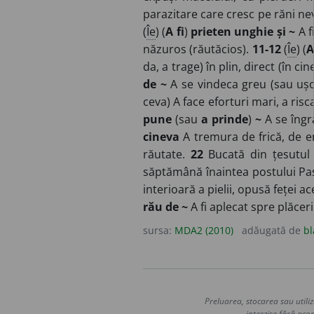
parazitare care cresc pe răni nev
(
Îe
) (
A fi
)
prieten unghie și ~
A f
năzuros (răutăcios).
11-12
(
Îe
) (
A
da, a trage) în plin, direct (în cin
de ~
A se vindeca greu (sau ușo
ceva) A face eforturi mari, a ris
pune
(sau
a prinde
)
~
A se îngr
cineva
A tremura de frică, de 
răutate.
22
Bucată din țesutul 
săptămână înaintea postului Pașt
interioară a pielii, opusă feței a
rău de ~
A fi aplecat spre plăcer
sursa:
MDA2 (2010)
adăugată de
bl
Preluarea, stocarea sau utiliz
interzise fără acor