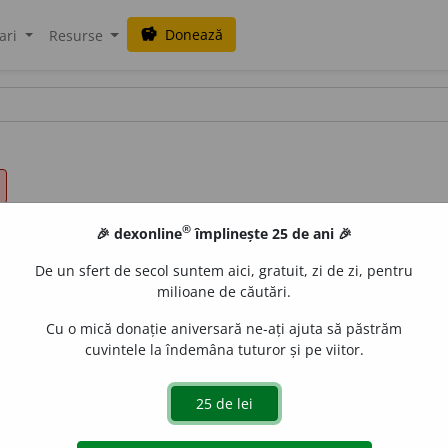
Donează
savings
ari
Resurse
®
🎉 dexonline
împlinește 25 de ani 🎉
De un sfert de secol suntem aici, gratuit, zi de zi, pentru
milioane de căutări.
Cu o mică donație aniversară ne-ați ajuta să păstrăm
cuvintele la îndemâna tuturor și pe viitor.
rnuri
(
înv
)
cărni
/
E:
ml
caro, carnis
]
1
Nume dat țesutului m
ile la care aderă.
2
(
Îs
)
~ de tun
Masă de militari trimiși p
mari de vieți omenești.
3
(
Îs
)
~ vie
Carne (
1
) de pe care s