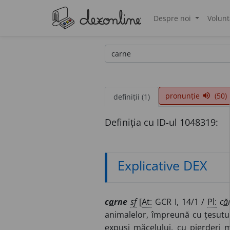
Despre noi
Volunt
®
pronunție
(50)
volume_up
definiții (1)
Definiția cu ID-ul 1048319:
Explicative DEX
c
a
rne
sf
[
At:
GCR I, 14/1 /
Pl:
c
ă
animalelor, împreună cu țesutur
expuși măcelului, cu pierderi 