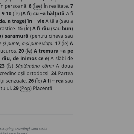
În persoană.
6
(
Îae
) În realitate.
7
.
9-10
(
Îe
) (
A fi
)
cu ~a bălțată
A fi
da, a trage) în
~
vie
A tăia (sau a
rastice.
15
(
Îe
)
A fi rău
(sau
bun
)
a
)
saramură
(pentru cineva sau
e și punte, a-și pune viața.
17
(
Îe
)
A
bucuros.
20
(
Îe
)
A tremura ~a pe
 rău, de inimos ce e
) A slăbi de
23
(
Îs
)
Săptămâna cărnii
A doua
credincioșii ortodocși.
24
Partea
eții senzuale.
26
(
Îe
)
A fi ~ rea
sau
tului.
29
(
Pop
) Placentă.
craping, crawling), sunt strict
lică (vezi licența).