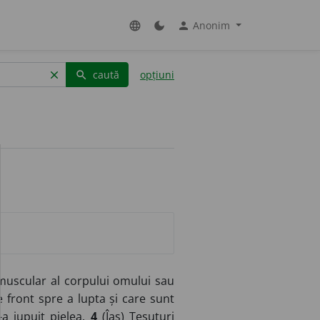
Anonim
language
dark_mode
person
caută
opțiuni
clear
search
uscular al corpului omului sau
e front spre a lupta și care sunt
-a jupuit pielea.
4
(
Îas
) Țesuturi