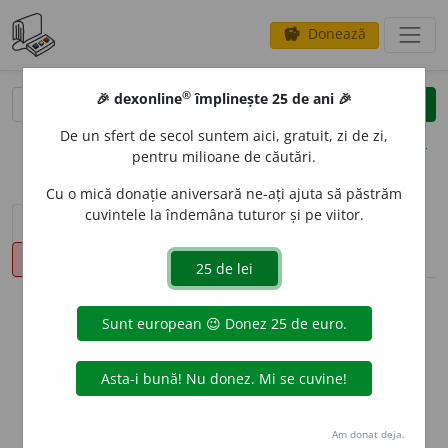
Donează
savings
®
®
🎉 dexonline
împlinește 25 de ani 🎉
caută
clear
search
De un sfert de secol suntem aici, gratuit, zi de zi,
opțiuni
pentru milioane de căutări.
Cu o mică donație aniversară ne-ați ajuta să păstrăm
cuvintele la îndemâna tuturor și pe viitor.
sinteza definițiilor (1)
definiții (17)
declinări
pronunție
(1)
volume_up
info
Aceste definiții sunt compilate de
echipa dexonline. Definițiile
originale se află pe fila
definiții
.
info
Puteți reordona filele pe pagina de
preferințe
.
Am donat deja.
ascunde