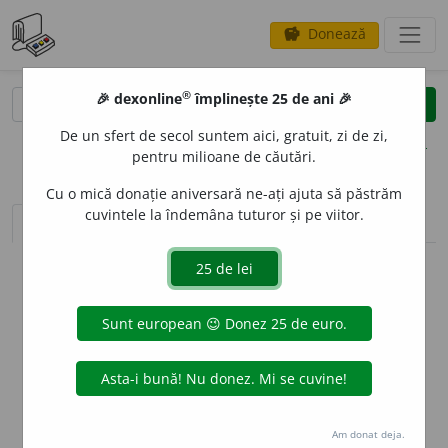
Donează
savings
®
®
🎉 dexonline
împlinește 25 de ani 🎉
caută
clear
search
De un sfert de secol suntem aici, gratuit, zi de zi,
opțiuni
pentru milioane de căutări.
Cu o mică donație aniversară ne-ați ajuta să păstrăm
cuvintele la îndemâna tuturor și pe viitor.
sinteza definițiilor (1)
definiții (16)
conjugări
info
Aceste definiții sunt compilate de
echipa dexonline. Definițiile
originale se află pe fila
definiții
.
info
Puteți reordona filele pe pagina de
preferințe
.
ascunde
Am donat deja.