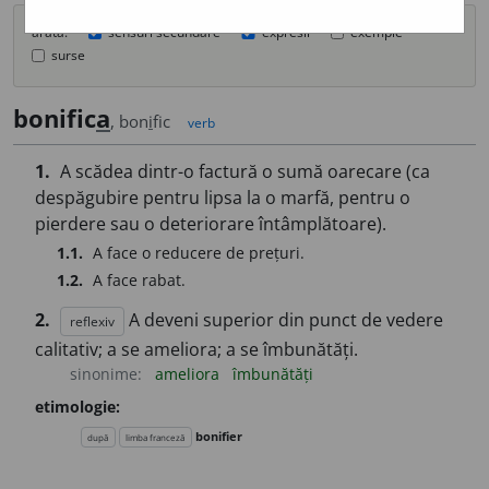
arată:
sensuri secundare
expresii
exemple
surse
bonific
a
, bon
i
fic
verb
1.
A scădea dintr-o factură o sumă oarecare (ca
despăgubire pentru lipsa la o marfă, pentru o
pierdere sau o deteriorare întâmplătoare).
1.1.
A face o reducere de prețuri.
1.2.
A face rabat.
2.
A deveni superior din punct de vedere
reflexiv
calitativ; a se ameliora; a se îmbunătăți.
sinonime:
ameliora
îmbunătăți
etimologie:
bonifier
după
limba franceză