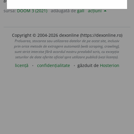
bon
i
fică
;
conj.
prez.
1
sg.
să bon
i
fic
, 3
să bon
i
fice
sursa:
DOOM 3 (2021)
adăugată de
gall
acțiuni
Copyright © 2004-2026 dexonline (https://dexonline.ro)
Preluarea, stocarea sau utilizarea datelor de pe acest site, inclusiv
prin orice metode de extragere automată (web scraping, crawling),
sunt strict interzise fără acordul nostru prealabil scris, cu excepția
seturilor de date oferite oficial spre utilizare publică (vezi licența).
licență
confidențialitate
găzduit de
Hosterion