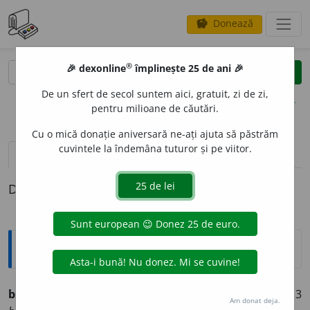
Donează
savings
®
®
🎉 dexonline
împlinește 25 de ani 🎉
caută
clear
search
De un sfert de secol suntem aici, gratuit, zi de zi,
opțiuni
pentru milioane de căutări.
Cu o mică donație aniversară ne-ați ajuta să păstrăm
cuvintele la îndemâna tuturor și pe viitor.
definiții (1)
Definiția cu ID-ul 1319144:
Ortografice DOOM
bonific
a
(a ~)
vb.
,
ind.
prez.
1
sg.
bon
i
fic
, 2
sg.
bon
i
fici
, 3
Am donat deja.